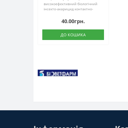
високоефективний біологічний
інсекто-акарицид контактно-
кишкової дії, призначений для
знищення шкідливих комах і
40.00грн.
кліщів на овочевих, плодових,
ягідних, декоративних куль..
ДО КОШИКА