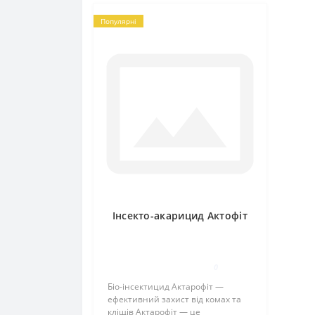
Популярні
Інсекто-акарицид Актофіт
0
Біо-інсектицид Актарофіт —
ефективний захист від комах та
кліщів Актарофіт — це