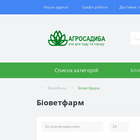
Наша адреса
Графік роботи
Доставка і
Список категорій
Бло
Виробник
Біоветфарм
Біоветфарм