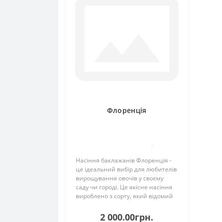
Флоренція
0
Насіння баклажанів Флоренція -
це ідеальний вибір для любителів
вирощування овочів у своєму
саду чи городі. Це якісне насіння
вироблено з сорту, який відомий
своєю високою врожайністю та
чудовим смаком. Баклажани
2 000.00грн.