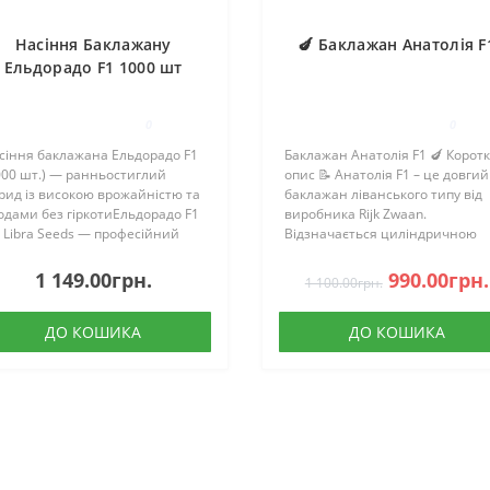
Насіння Баклажану
🍆 Баклажан Анатолія F
Ельдорадо F1 1000 шт
0
0
сіння баклажана Ельдорадо F1
Баклажан Анатолія F1 🍆 Корот
000 шт.) — ранньостиглий
опис 📝 Анатолія F1 – це довгий
брид із високою врожайністю та
баклажан ліванського типу від
одами без гіркотиЕльдорадо F1
виробника Rijk Zwaan.
д Libra Seeds — професійний
Відзначається циліндричною
нньостиглий гібрид баклажана,
формою, насичено-фіолетовою
ий відзначається стабільною
шкіркою та щільною м'якоттю.
1 149.00грн.
990.00грн.
1 100.00грн.
ожайністю, вирівняними
Відсутність шипів на чашечці
одами та..
спро..
ДО КОШИКА
ДО КОШИКА