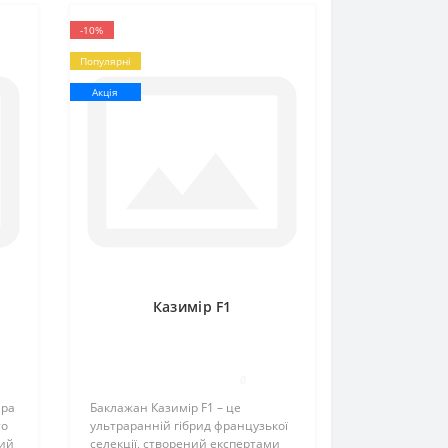
-10%
Популярні
Акція
Казимір F1
0
ера
Баклажан Казимір F1 – це
то
ультраранній гібрид французької
ний
селекції, створений експертами