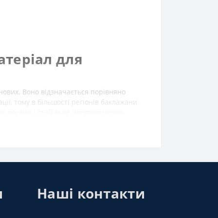
атеріал для
нових. Воно відзначається порівняно
ії, тому в більшості регіонів баклажани
ок рослин і стабільне плодоношення.
и
Наші контакти
оти в плодах.
період плодоношення.