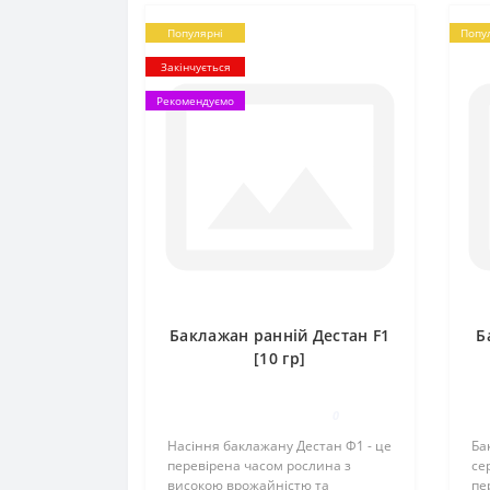
Популярні
Попу
Закінчується
Рекомендуємо
Баклажан ранній Дестан F1
Б
[10 гр]
0
Насіння баклажану Дестан Ф1 - це
Ба
перевірена часом рослина з
се
високою врожайністю та
пе