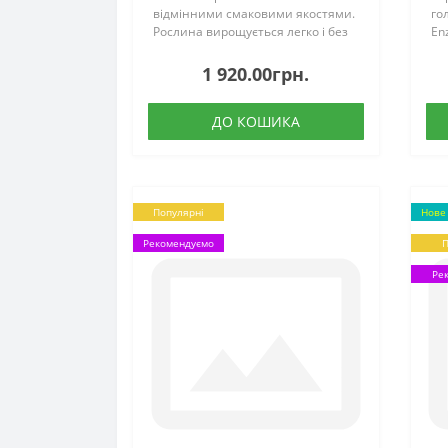
відмінними смаковими якостями.
гол
Рослина вирощується легко і без
En
особливих труднощів, що робить
ро
її ідеальним вибором для
пр
1 920.00грн.
городників-початківців і
Де
професіоналів одночасно..
пр
ДО КОШИКА
Популярні
Нове
Рекомендуємо
П
Ре