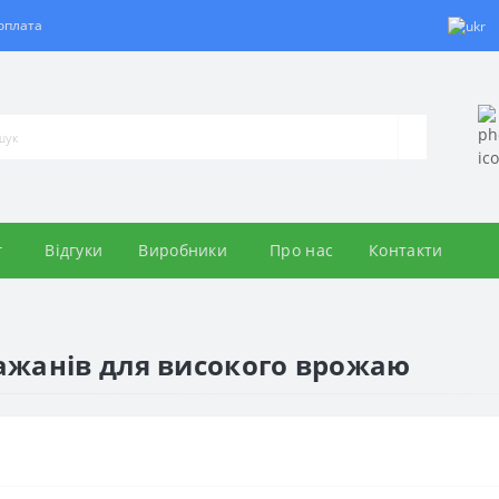
 оплата
г
Відгуки
Виробники
Про нас
Контакти
ажанів для високого врожаю