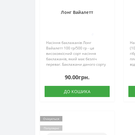
Лонг Вайалетт
0
Насіння баклажанів Лонг
На
Вайалетт 100 гр/500 гр - це
(1
високоякісний сорт насіння
гі
баклажанів, який має безліч
пл
переваг. Баклажани даного сорту
ві
мають довгу тонку форму, темно-
ра
фіолетову гладку шкірку та
як
90.00грн.
соковиту м'яку м'якоть. Насіння
вр
баклажанів..
пл
ДО КОШИКА
Очікується
Популярні