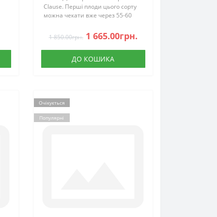
Clause. Перші плоди цього сорту
можна чекати вже через 55-60
днів після посадки розсади. Цей
о
сорт призначений для
1 665.00грн.
1 850.00грн.
м і
вирощування як у тепличних
умовах, плівков..
ДО КОШИКА
Очікується
Популярні