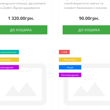
ландської селекції, від компанії
спосіб виростити смачні та
za Zaden. Від висаджування
соковиті баклажани з ніжною
зсади до збору першого врожаю
текстурою. Це насіння є
оходить близько 60-70 днів.
відмінним вибором для всіх, хт
1 320.00грн.
90.00грн.
монструє стабільні результати
любить займатися садівництво
и вирощуванні у..
вир..
ДО КОШИКА
ДО КОШИКА
 надходження
-10%
опулярні
Популярні
комендуємо
Акція
Рекомендуємо