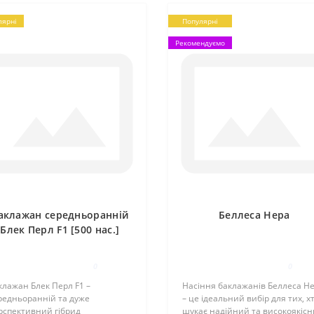
лярні
Популярні
Рекомендуємо
аклажан середньоранній
Беллеса Нера
Блек Перл F1 [500 нас.]
0
0
клажан Блек Перл F1 –
Насіння баклажанів Беллеса Н
редньоранній та дуже
– це ідеальний вибір для тих, х
рспективний гібрид
шукає надійний та високоякіс