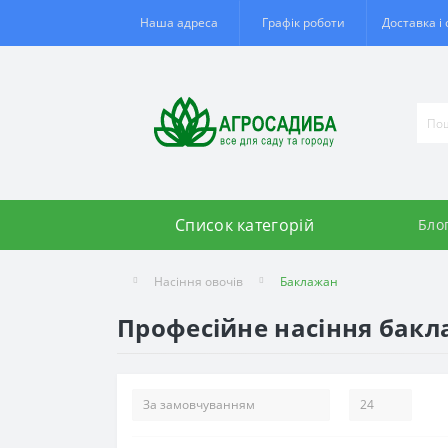
Наша адреса
Графік роботи
Доставка і
Список категорій
Бло
Насіння овочів
Баклажан
Професійне насіння бакл