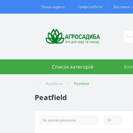
Наша адреса
Графік роботи
Доставка і
Список категорій
Бло
Виробник
Peatfield
Peatfield