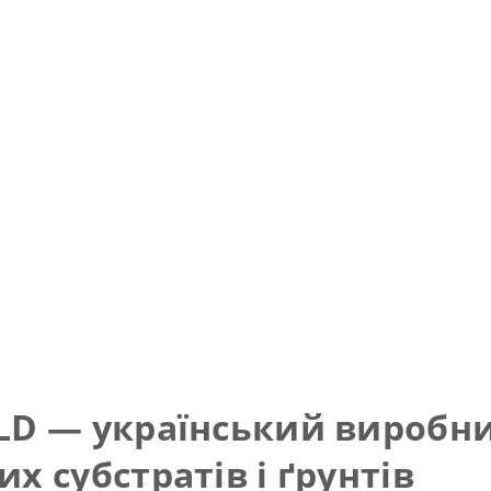
LD — український виробн
их субстратів і ґрунтів