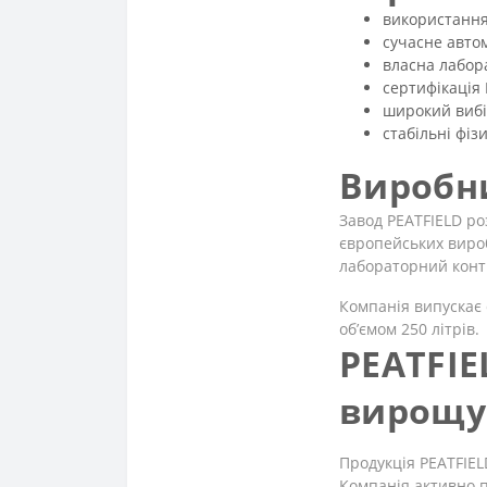
використання
сучасне авто
власна лабор
сертифікація 
широкий вибі
стабільні фіз
Виробни
Завод PEATFIELD р
європейських вироб
лабораторний конт
Компанія випускає 
об’ємом 250 літрів.
PEATFIE
вирощу
Продукція PEATFIEL
Компанія активно п