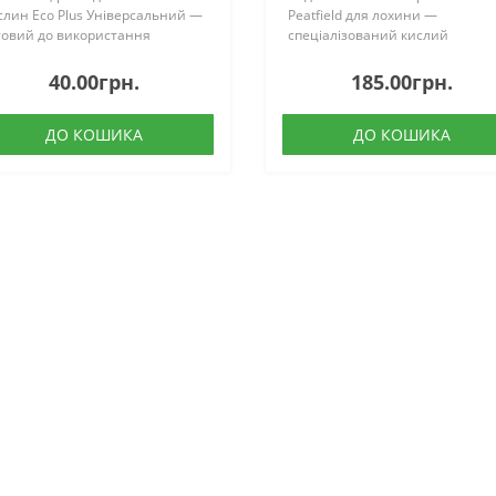
слин Eco Plus Універсальний —
Peatfield для лохини —
товий до використання
спеціалізований кислий
рф’яний субстрат українського
торф’яний субстрат, створений
робництва, створений для
для вирощування лохини та
40.00грн.
185.00грн.
рощування овочевих, ягідних,
інших кислолюбних культур.
ткових ку..
Готова суміш містить верховий
ДО КОШИКА
ДО КОШИКА
торф,..