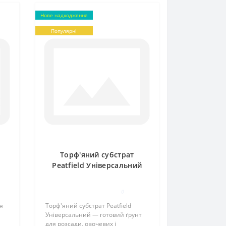
Нове надходження
Популярні
Торф'яний субстрат
Peatfield Універсальний
0
я
Торф'яний субстрат Peatfield
Універсальний — готовий ґрунт
для розсади, овочевих і