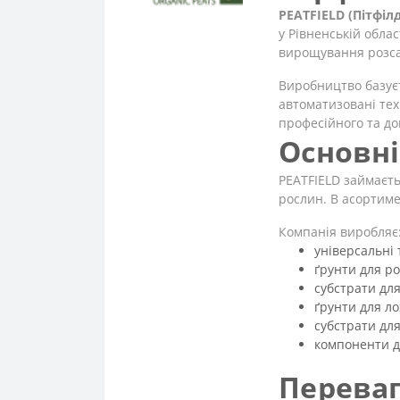
PEATFIELD (Пітфілд
у Рівненській обла
вирощування розсад
Виробництво базуєт
автоматизовані тех
професійного та д
Основні
PEATFIELD займаєть
рослин. В асортимен
Компанія виробляє
універсальні 
ґрунти для р
субстрати дл
ґрунти для л
субстрати для
компоненти д
Переваг