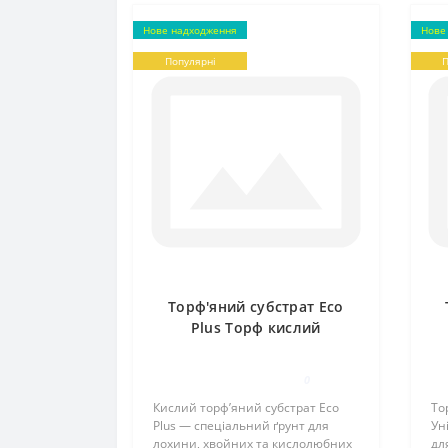
Нове надходження
Нове
Популярні
П
Торф'яний субстрат Eco
Plus Торф кислий
0
Кислий торф’яний субстрат Eco
То
Plus — спеціальний ґрунт для
Ун
лохини, хвойних та кислолюбних
дл