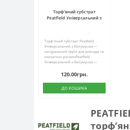
Торф'яний субстрат
Peatfield Універсальний з
біогумусом
0
Торф'яний субстрат Peatfield
Універсальний з біогумусом —
натуральний ґрунт для розсади та
кімнатних рослинPeatfield
Універсальний з біогумусом —
готовий до використання
натуральний торф’яний субстрат
120.00грн.
на основі верхового торфу та
біогумусу. Суміш при..
ДО КОШИКА
PEATFIE
торф’ян