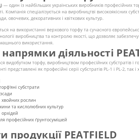
)
— один із найбільших українських виробників професійних тор
сті. Компанія спеціалізується на виробництві високоякісних субс
и, овочевих, декоративних і квіткових культур.
ься на використанні верхового торфу та сучасного європейсько
нології виробництва та контролю якості, що дозволяє забезпечу
омашнього використання.
 напрямки діяльності PEA
ся видобутком торфу, виробництвом професійних субстратів і го
ті представлені як професійні серії субстратів PL-1 і PL-2, так 
:
торф’яні субстрати
озсади
я хвойних рослин
охини та кислолюбних культур
 орхідей
ля професійних ґрунтосумішей
и продукції PEATFIELD