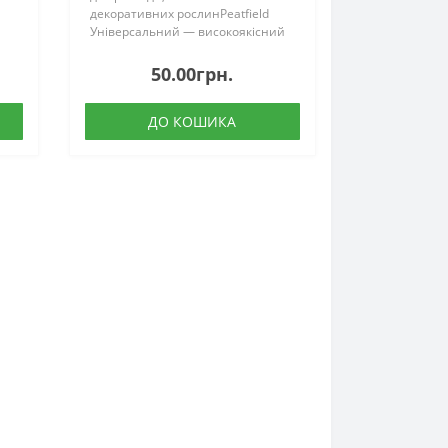
декоративних рослинPeatfield
Універсальний — високоякісний
торф’яний субстрат українського
виробництва, призначений для
50.00грн.
вирощування кімнатних,
балконних, овочевих та д..
ДО КОШИКА