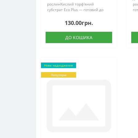
рослинКислий торф’яний
ро
субстрат Eco Plus — готовий до
го
використання ґрунт на основі
то
верхового торфу, спеціально
ви
130.00грн.
створений для вирощування
ви
рослин, які потребують ..
кві
ДО КОШИКА
Нове надходження
Популярні