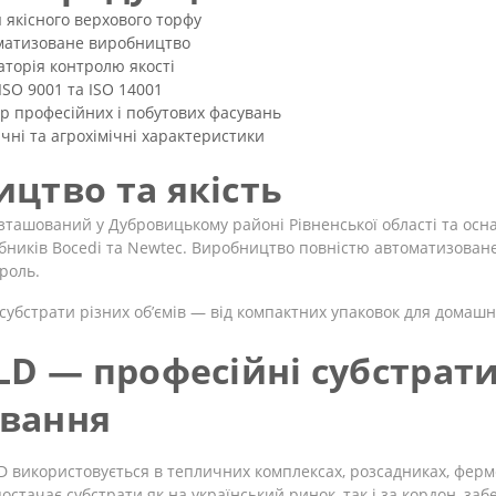
 якісного верхового торфу
матизоване виробництво
аторія контролю якості
ISO 9001 та ISO 14001
р професійних і побутових фасувань
ичні та агрохімічні характеристики
цтво та якість
озташований у Дубровицькому районі Рівненської області та о
ників Bocedi та Newtec. Виробництво повністю автоматизоване,
роль.
субстрати різних об’ємів — від компактних упаковок для домаш
LD — професійні субстрати
вання
D використовується в тепличних комплексах, розсадниках, ферм
остачає субстрати як на український ринок, так і за кордон, заб