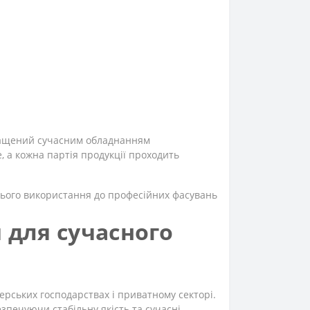
снащений сучасним обладнанням
 а кожна партія продукції проходить
нього використання до професійних фасувань
 для сучасного
ерських господарствах і приватному секторі.
езпечуючи стабільну якість та сучасні