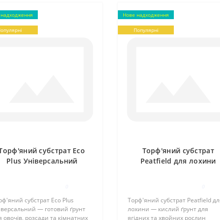
 надходження
Нове надходження
опулярні
Популярні
Торф'яний субстрат Eco
Торф'яний субстрат
Plus Універсальний
Peatfield для лохини
0
0
рф'яний субстрат Eco Plus
Торф'яний субстрат Peatfield дл
іверсальний — готовий ґрунт
лохини — кислий ґрунт для
я овочів, розсади та кімнатних
ягідних та хвойних рослин