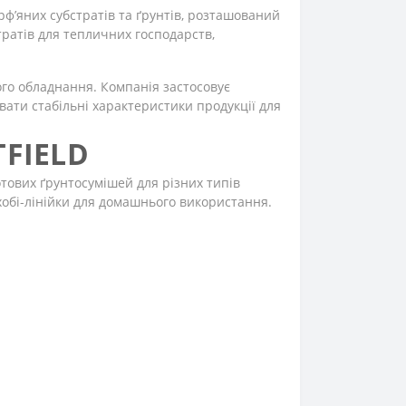
ф’яних субстратів та ґрунтів, розташований
тратів для тепличних господарств,
го обладнання. Компанія застосовує
вати стабільні характеристики продукції для
TFIELD
тових ґрунтосумішей для різних типів
і хобі-лінійки для домашнього використання.