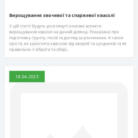
Вирощування овочевої та спаржевої квасолі
У цій статті будуть розглянуті основні аспекти
вирощування квасолі на дачній ділянці. Розказано про
підготовку ґрунту, посів та догляд за рослинами. А також
про те, як захистити квасолю від хвороб та шкідників та як
правильно її зібрати та збері..
18.04.2023