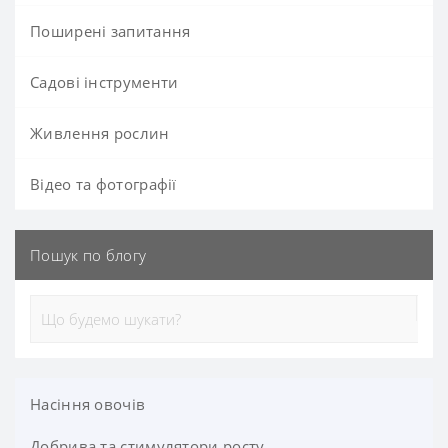
Поширені запитання
Садові інструменти
Живлення рослин
Відео та фотографії
Пошук по блогу
Насіння овочів
Добрива та стимулятори росту
Баклажан