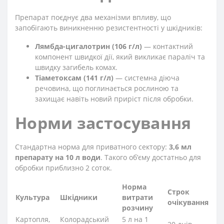
Препарат поєднує два механізми впливу, що
запобігають виникненню резистентності у шкідників:
Лямбда-цигалотрин (106 г/л)
— контактний
компонент швидкої дії, який викликає параліч та
швидку загибель комах.
Тіаметоксам (141 г/л)
— системна діюча
речовина, що поглинається рослиною та
захищає навіть новий приріст після обробки.
Норми застосування
Стандартна норма для приватного сектору:
3,6 мл
препарату на 10 л води
. Такого об’єму достатньо для
обробки приблизно 2 соток.
Норма
Строк
Культура
Шкідники
витрати
очікування
розчину
Картопля,
Колорадський
5 л на 1