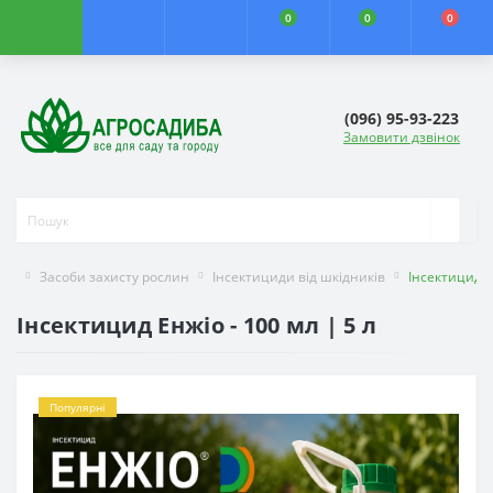
0
0
0
(096) 95-93-223
Замовити дзвінок
Засоби захисту рослин
Інсектициди від шкідників
Інсектицид 
Інсектицид Енжіо - 100 мл | 5 л
Популярні