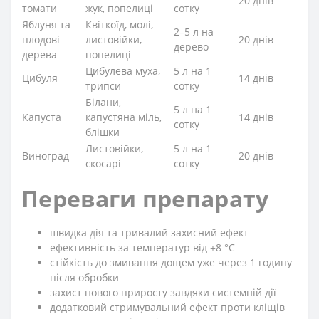
20 днів
томати
жук, попелиці
сотку
Яблуня та
Квіткоїд, молі,
2–5 л на
плодові
листовійки,
20 днів
дерево
дерева
попелиці
Цибулева муха,
5 л на 1
Цибуля
14 днів
трипси
сотку
Білани,
5 л на 1
Капуста
капустяна міль,
14 днів
сотку
блішки
Листовійки,
5 л на 1
Виноград
20 днів
скосарі
сотку
Переваги препарату
швидка дія та тривалий захисний ефект
ефективність за температур від +8 °С
стійкість до змивання дощем уже через 1 годину
після обробки
захист нового приросту завдяки системній дії
додатковий стримувальний ефект проти кліщів