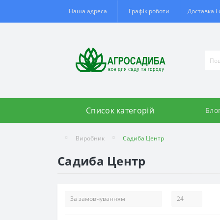
Наша адреса
Графік роботи
Доставка і
Список категорій
Бло
Виробник
Садиба Центр
Садиба Центр