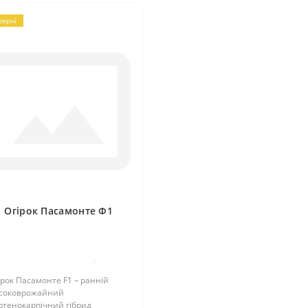
лярні
Огірок Пасамонте Ф1
0
ірок Пасамонте F1 – ранній
соковрожайний
ртенокарпічний гібрид