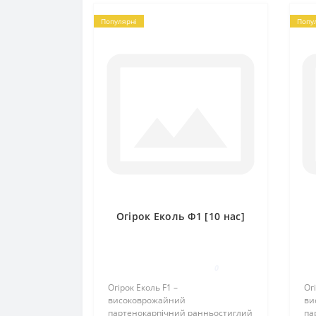
Популярні
Попу
Огірок Еколь Ф1 [10 нас]
0
Огірок Еколь F1 –
Ог
високоврожайний
ви
партенокарпічний ранньостиглий
па