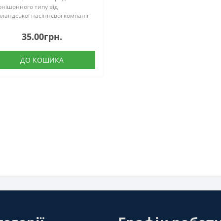
рнішонного типу від
лландської насіннєвої компанії
ngenta Seeds. Підходить для
рощування, як у теплицях, та й
35.00грн.
незахищеному ґрунті. Рослини
ужні, стресостійкі. Фор..
ДО КОШИКА