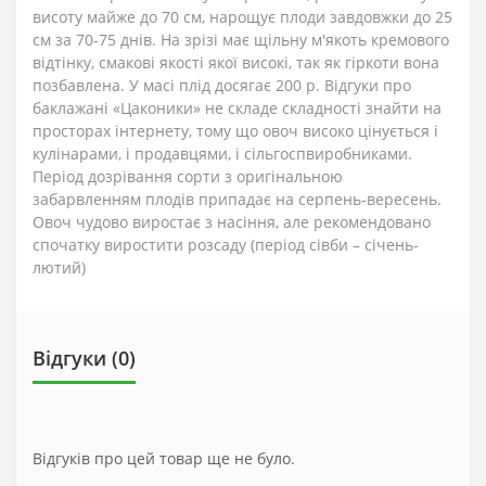
висоту майже до 70 см, нарощує плоди завдовжки до 25
см за 70-75 днів. На зрізі має щільну м'якоть кремового
відтінку, смакові якості якої високі, так як гіркоти вона
позбавлена. У масі плід досягає 200 р. Відгуки про
баклажані «Цаконики» не складе складності знайти на
просторах інтернету, тому що овоч високо цінується і
кулінарами, і продавцями, і сільгоспвиробниками.
Період дозрівання сорти з оригінальною
забарвленням плодів припадає на серпень-вересень.
Овоч чудово виростає з насіння, але рекомендовано
спочатку виростити розсаду (період сівби – січень-
лютий)
Відгуки (0)
Відгуків про цей товар ще не було.