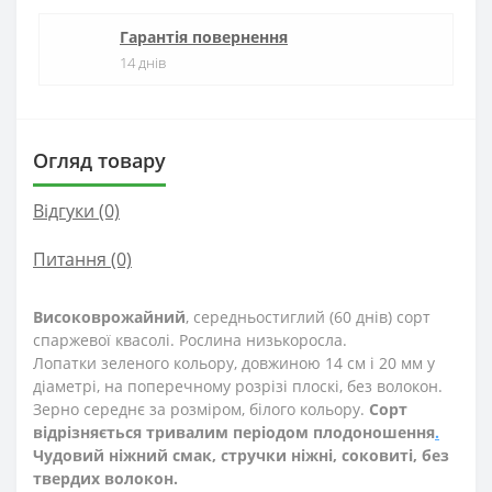
Гарантія повернення
14 днів
Огляд товару
Відгуки (0)
Питання
(0)
Високоврожайний
, середньостиглий (60 днів) сорт
спаржевої квасолі. Рослина низькоросла.
Лопатки зеленого кольору, довжиною 14 см і 20 мм у
діаметрі, на поперечному розрізі плоскі, без волокон.
Зерно середнє за розміром, білого кольору.
Сорт
відрізняється тривалим періодом плодоношення
.
Чудовий ніжний смак, стручки ніжні, соковиті, без
твердих волокон.