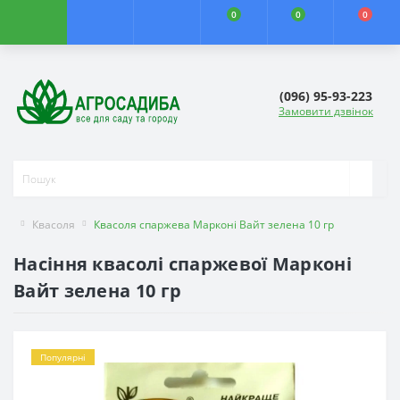
0
0
0
(096) 95-93-223
Замовити дзвінок
Квасоля
Квасоля спаржева Марконі Вайт зелена 10 гр
Насіння квасолі спаржевої Марконі
Вайт зелена 10 гр
Популярні