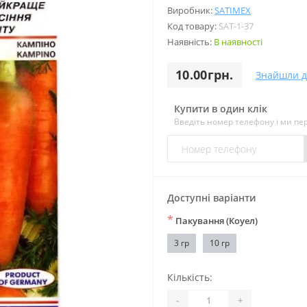
Виробник:
SATIMEX
Код товару:
SAT-1-37
Наявність:
В наявності
10.00грн.
Знайшли 
Купити в один клік
Введіть номер телефону і ми п
Доступні варіанти
*
Пакування (Коуел)
3 гр
10 гр
Кількість:
-
+