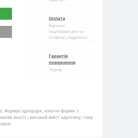
Оплата
Карткою
Visa/Mastercard чи
готівкою у відділенні
Гарантія
повернення
14 днів
в.
Формує однорідні, конічні форми з
кові якості і високий вміст каротину, тому
равня.