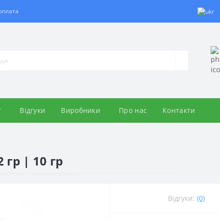
 оплата
г
Відгуки
Виробники
Про нас
Контакти
гр | 10 гр
Відгуки:
(0)