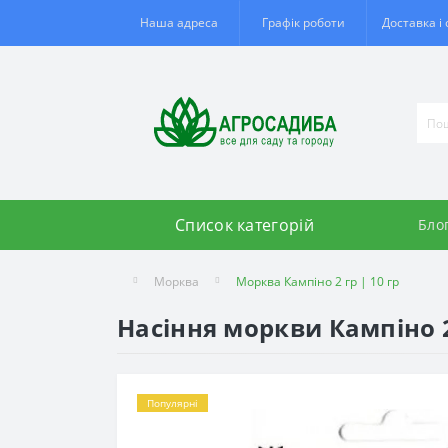
Наша адреса
Графік роботи
Доставка і
Список категорій
Бло
Морква
Морква Кампіно 2 гр | 10 гр
Насіння моркви Кампіно 2 
Популярні