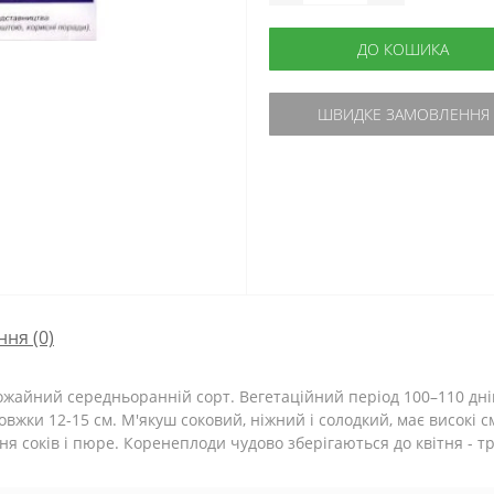
ДО КОШИКА
ШВИДКЕ ЗАМОВЛЕННЯ
ння
(0)
ожайний середньоранній сорт.
Вегетаційний період 100–110 дні
и 12-15 см. М'якуш соковий, ніжний і солодкий, має високі сма
я соків і пюре.
Коренеплоди чудово зберігаються до квітня - т