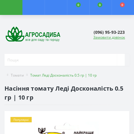
0
0
0
(096) 95-93-223
Замовити дзвінок
Томати
Томат Леді Досконалість 0.5 гр | 10 гр
Насіння томату Леді Досконалість 0.5
гр | 10 гр
Популярні