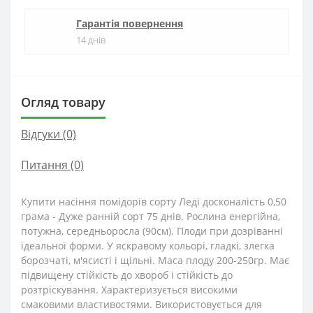
Гарантія повернення
14 днів
Огляд товару
Відгуки (0)
Питання
(0)
Купити насіння помідорів сорту Леді досконалість 0,50
грама - Дуже ранній сорт 75 днів. Рослина енергійна,
потужна, середньоросла (90см). Плоди при дозріванні
ідеальної форми. У яскравому кольорі, гладкі, злегка
борозчаті, м'ясисті і щільні. Маса плоду 200-250гр. Має
підвищену стійкість до хвороб і стійкість до
розтріскування. Характеризується високими
смаковими властивостями. Використовується для