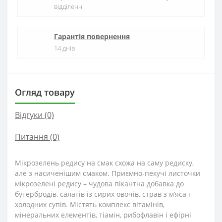
відділенні
Гарантія повернення
14 днів
Огляд товару
Відгуки (0)
Питання
(0)
Мікрозелень редису на смак схожа на саму редиску,
але з насиченішим смаком. Приємно-пекучі листочки
мікрозелені редису – чудова пікантна добавка до
бутербродів, салатів із сирих овочів, страв з м’яса і
холодних супів. Містять комплекс вітамінів,
мінеральних елементів, тіамін, рибофлавін і ефірні