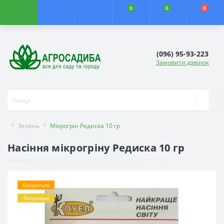
0
0
0
(096) 95-93-223
Замовити дзвінок
Зелень
Мікрогрін Редиска 10 гр
Насіння мікрогріну Редиска 10 гр
Очікується
Популярні