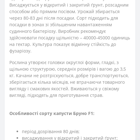
Висаджується у відкритий і закритий ґрунт, розсадним
способом або прямим посівом. Урожай збирається
через 80-83 дні після посадки. Сорт підходить для
посадки в зонах зі збільшеним навантаженням
судинного бактеріозу. Виробник рекомендує
здійснювати посадку щільністю – 40000-45000 одиниць
на гектар. Культура показує відмінну стійкість до
фузаріозу.
Рослина утворює головки округлої форми, гладкі, з
щільною структурою, середніх розмірів і вагою до 3,5
кг. Качани не розтріскуються, добре транспортуються,
зберігається кілька місяців, не втрачаючи товарного
вигляду і смакових якостей. Вживаються у свіжому
вигляді, підходять для приготування страв.
Особливості сорту капусти Бруно F1:
період дозрівання 80 днів;
висаджування у відкритий і закритий ґрунт;