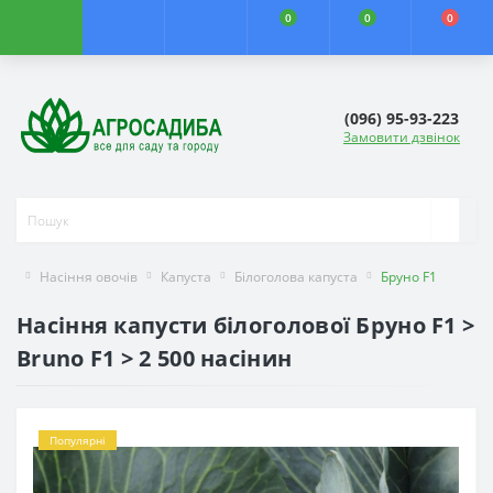
0
0
0
(096) 95-93-223
Замовити дзвінок
Насіння овочів
Капуста
Білоголова капуста
Бруно F1
Насіння капусти білоголової Бруно F1 >
Bruno F1 > 2 500 насінин
Популярні