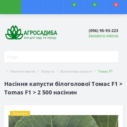
0
0
0
(096) 95-93-223
Замовити дзвінок
Насіння овочів
Капуста
Білоголова капуста
Томас F1
Насіння капусти білоголової Томас F1 >
Tomas F1 > 2 500 насінин
Популярні