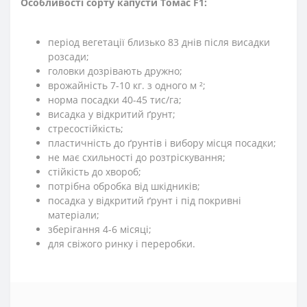
Особливості сорту капусти Томас F1:
період вегетації близько 83 днів після висадки
розсади;
головки дозрівають дружно;
врожайність 7-10 кг. з одного м ²;
норма посадки 40-45 тис/га;
висадка у відкритий ґрунт;
стресостійкість;
пластичність до ґрунтів і вибору місця посадки;
не має схильності до розтріскування;
стійкість до хвороб;
потрібна обробка від шкідників;
посадка у відкритий ґрунт і під покривні
матеріали;
зберігання 4-6 місяці;
для свіжого ринку і переробки.