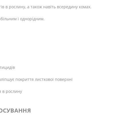
ів в рослину, а також навіть всередину комах.
більним і однорідним.
тицидів
оліпшує покриття листкової поверхні
 в рослину
ОСУВАННЯ