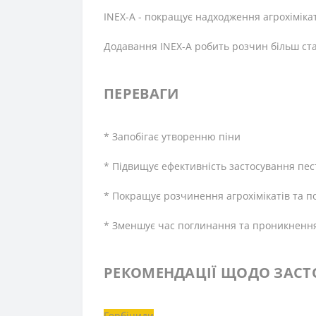
INEX-A - покращує надходження агрохімікат
Додавання INEX-A робить розчин більш ста
ПЕРЕВАГИ
* Запобігає утворенню піни
* Підвищує ефективність застосування пес
* Покращує розчинення агрохімікатів та п
* Зменшує час поглинання та проникнення
РЕКОМЕНДАЦІЇ ЩОДО ЗАСТ
Гербіциди