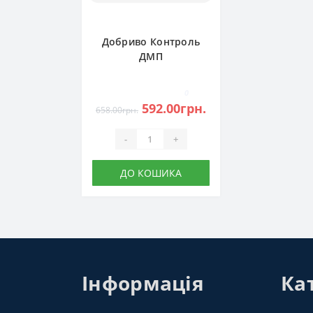
Добриво Контроль
ДМП
0
592.00грн.
658.00грн.
-
+
ДО КОШИКА
Інформація
Кат