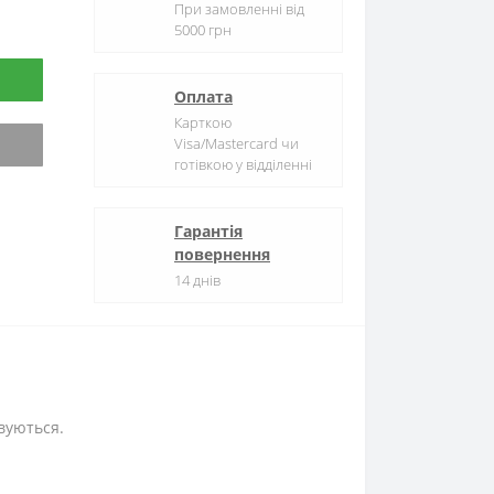
При замовленні від
5000 грн
Оплата
Карткою
Visa/Mastercard чи
готівкою у відділенні
Гарантія
повернення
14 днів
овуються.