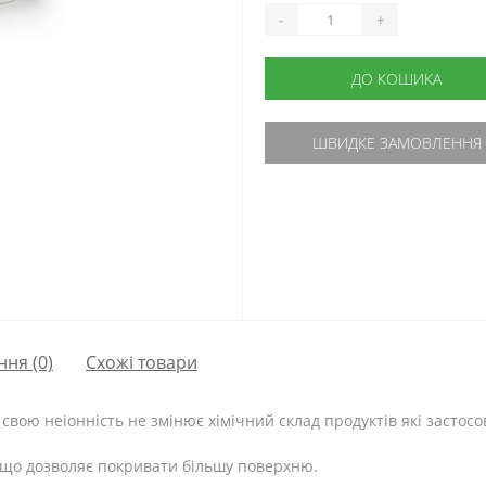
-
+
ДО КОШИКА
ШВИДКЕ ЗАМОВЛЕННЯ
ння
(0)
Схожі товари
 свою неіонність не змінює хімічний склад продуктів які застос
 що дозволяє покривати більшу поверхню.