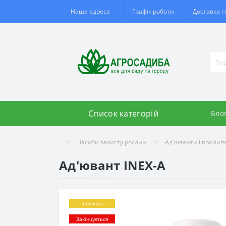
Наша адреса
Графік роботи
Доставка і
Список категорій
Бло
Засоби захисту рослин
Ад'юванти і прилип
Ад'ювант INEX-A
Популярні
Закінчується