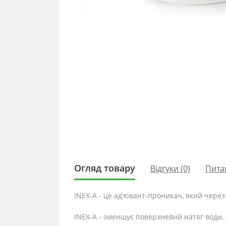
Огляд товару
Відгуки (0)
Пита
INEX-A - це ад’ювант-проникач, який через
INEX-A - зменшує поверхневий натяг води,