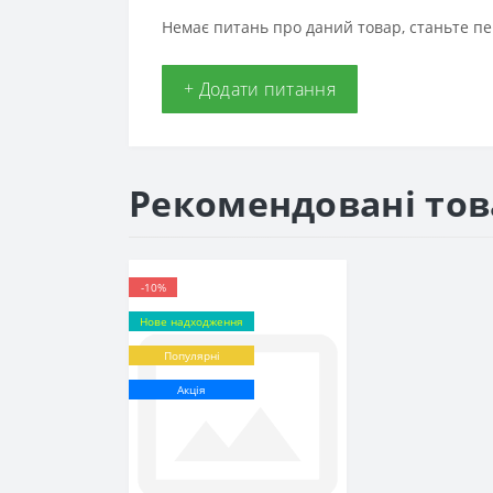
Немає питань про даний товар, станьте пе
+ Додати питання
Рекомендовані то
-10%
Нове надходження
Популярні
Акція