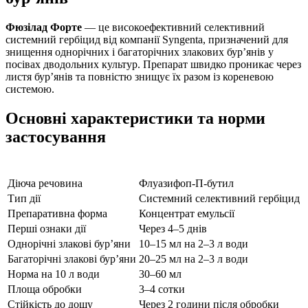
Фюзілад Форте
— це високоефективний селективний
системний гербіцид від компанії Syngenta, призначений для
знищення однорічних і багаторічних злакових бур’янів у
посівах дводольних культур. Препарат швидко проникає через
листя бур’янів та повністю знищує їх разом із кореневою
системою.
Основні характеристики та норми
застосування
Діюча речовина
Флуазифоп-П-бутил
Тип дії
Системний селективний гербіцид
Препаративна форма
Концентрат емульсії
Перші ознаки дії
Через 4–5 днів
Однорічні злакові бур’яни
10–15 мл на 2–3 л води
Багаторічні злакові бур’яни
20–25 мл на 2–3 л води
Норма на 10 л води
30–60 мл
Площа обробки
3–4 сотки
Стійкість до дощу
Через 2 години після обробки