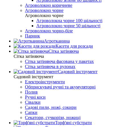
Агроволокно зелене 80 щільності
Агроволокно коричневе
Агроволокно чорне
Агроволокно чорне
Агроволокна чорне 100 щільності
Агроволокно чорне 50 щільності
Агроволокно чорно-біле
Парник
Агротканина
Касети для розсади
Сітка затіняюча
Сітка затіняюча
Сітка затіняюча фасована у пакетах
Сітка затіняюча в рулонах
Садовий інструмент
Садовий інструмент
Електроінструменти
Обприскувачі ручні та акумуляторні
Полив
Ручні коси
Сівалки
Садові пили, ножі, сокири
Сапки
Секатори, сучкорізи, ножиці
Торф'яні субстрати