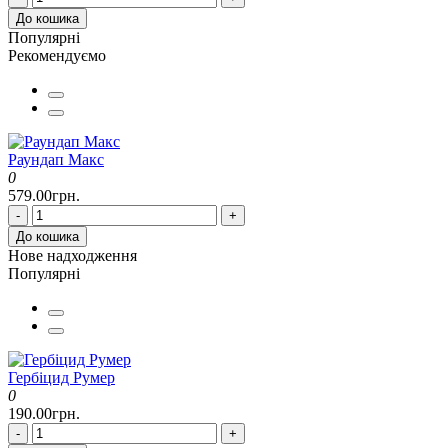
До кошика
Популярні
Рекомендуємо
Раундап Макс
0
579.00грн.
-
+
До кошика
Нове надходження
Популярні
Гербіцид Румер
0
190.00грн.
-
+