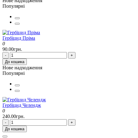
Нове надходження
Популярні
Гербіцид Пріма
0
90.00грн.
-
+
До кошика
Нове надходження
Популярні
Гербіцид Челендж
0
240.00грн.
-
+
До кошика