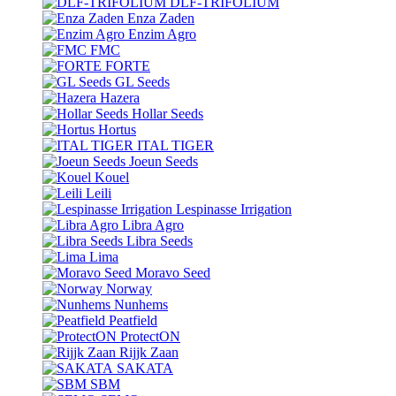
DLF-TRIFOLIUM
Enza Zaden
Enzim Agro
FMC
FORTE
GL Seeds
Hazera
Hollar Seeds
Hortus
ITAL TIGER
Joeun Seeds
Kouel
Leili
Lespinasse Irrigation
Libra Agro
Libra Seeds
Lima
Moravo Seed
Norway
Nunhems
Peatfield
ProtectON
Rijjk Zaan
SAKATA
SBM