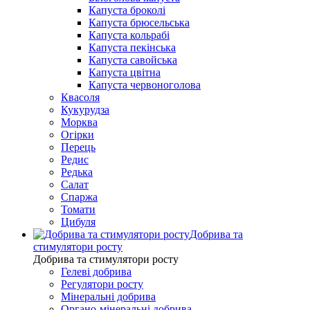
Капуста броколі
Капуста брюсельська
Капуста кольрабі
Капуста пекінська
Капуста савойська
Капуста цвітна
Капуста червоноголова
Квасоля
Кукурудза
Морква
Огірки
Перець
Редис
Редька
Салат
Спаржа
Томати
Цибуля
Добрива та
стимулятори росту
Добрива та стимулятори росту
Гелеві добрива
Регулятори росту
Мінеральні добрива
Органо-мінеральні добрива