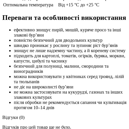
Оптимальна температура
Від +15 °C до +25 °C
Переваги та особливості використання
ефективно знищує пирій, мишій, куряче просо та інші
злакові бур’яни
повністю безпечний для дводольних культур
швидко проникає у рослину та зупиняє ріст бур’янів
знищує не лише надземну частину, а й кореневу систему
підходить для картоплі, томатів, огірків, буряка, моркви,
капусти, цибулі та часнику
безпечний для полуниці, малини, смородини та
виноградників
можна використовувати у квітниках серед троянд, лілій
та тюльпанів
не діє на широколисті бур’яни
не можна застосовувати на кукурудзі, газонах та інших
злакових культурах
після обробки не рекомендується сапання чи культивація
протягом 10–14 днів
Відгуки (0)
Відгуків про цей товар ще не було.