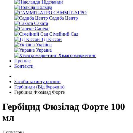
Ніделанди
Польща
САММІТ-АГРО
Садиба Центр
Саката
Санекс
Сімейний Сад
ТД Кіссон
Україна
Україна
Хімагромаркетинг
Про нас
Контакти
Засоби захисту рослин
Гербіциди (Від бурьянів)
Гербіцид Фюзілад Форте
Гербіцид Фюзілад Форте 100
мл
Популярні