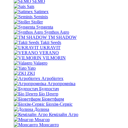
SEMO
Sais
Satimex
Seminis
Stoller
Syngenta
Synthos Agro
TM SHADOW
Takii Seeds
UKRAVIT
VERANO
VILMORIN
Valagro
Yato
ZKI
Агробіотех
Агропромніка
Будпостач
Біо Центр
Біоветфарм
Біохім-Сервіс
Долина
Кемілайн Агро
Мнагор
Монсанто