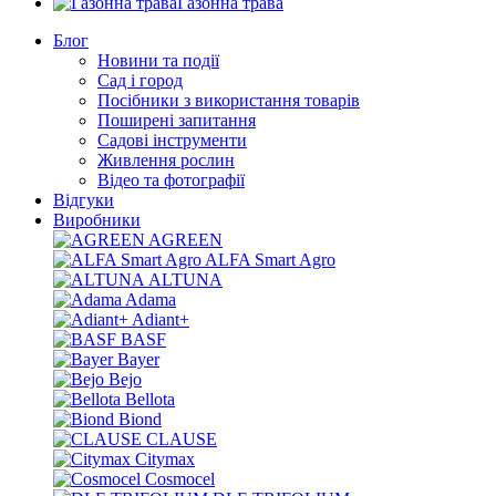
Газонна трава
Блог
Новини та події
Сад і город
Посібники з використання товарів
Поширені запитання
Садові інструменти
Живлення рослин
Відео та фотографії
Відгуки
Виробники
AGREEN
ALFA Smart Agro
ALTUNA
Adama
Adiant+
BASF
Bayer
Bejo
Bellota
Biond
CLAUSE
Citymax
Cosmocel