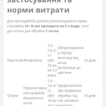
норми витрати
Для присадибних ділянок рекомендована норма
становить
15–16 мл препарату на 5 л води
, чого
достатньо для обробки
1 сотки
.
1,2–
Обприскування
1,6 л/
у період
га
вегетації від
Картопля
Фітофтороз
(або
10 днів
кінця
16 мл
бутонізації до
на 5 л
цвітіння
води)
1,2–
1,6 л/
Профілактичні
Пероноспороз
га
або лікувальні
(несправжня
Огірки
(або
обробки під
10 днів
борошниста
16 мл
час активної
роса)
на 5 л
вегетації