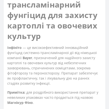
трансламінарний
фунгіцид для захисту
картоплі та овочевих
культур
Інфініто
— це високоефективний інноваційний
фунгіцид системно-трансламінарної дії від німецької
компанії
Bayer
, призначений для надійного захисту
картоплі та овочевих культур від небезпечних
захворювань, спричинених ооміцетами, зокрема
фітофторозу та пероноспорозу. Препарат забезпечує
як профілактичну, так і лікувальну дію на ранніх
стадіях розвитку інфекції.
Примітка:
для роздрібного використання препарат у
невеликих упаковках часто продається під назвою
Магнікур Фіно
.