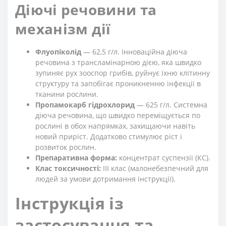
Діючі речовини та
механізм дії
Флуопіколід
— 62,5 г/л. Інноваційна діюча
речовина з трансламінарною дією, яка швидко
зупиняє рух зооспор грибів, руйнує їхню клітинну
структуру та запобігає проникненню інфекції в
тканини рослини.
Пропамокарб гідрохлорид
— 625 г/л. Системна
діюча речовина, що швидко переміщується по
рослині в обох напрямках, захищаючи навіть
новий приріст. Додатково стимулює ріст і
розвиток рослин.
Препаративна форма:
концентрат суспензії (КС).
Клас токсичності:
III клас (малонебезпечний для
людей за умови дотримання інструкції).
Інструкція із
застосування та