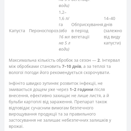
води)
1,2–
1,6 л/
14–40
га
Обприскування
днів
Капуста
Пероноспороз
(або
в період
(залежно
16 мл
вегетації
від виду
на 5 л
капусти)
води)
Максимальна кількість обробок за сезон —
2
. Інтервал
між обробками становить
7–10 днів
, а за теплої та
вологої погоди його рекомендується скорочувати.
Інфініто швидко зупиняє розвиток інфекції, не
змивається дощем уже через
1–2 години
після
внесення, ефективно захищає не лише листя, а й
бульби картоплі від зараження. Препарат також
відповідає сучасним вимогам безпечного
вирощування продукції та за правильного
застосування не залишає небезпечних залишків у
врожаї.