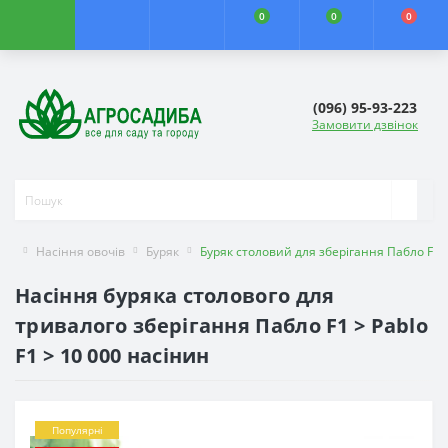
0
0
0
(096) 95-93-223
Замовити дзвінок
Насіння овочів
Буряк
Буряк столовий для зберігання Пабло F1
Насіння буряка столового для
тривалого зберігання Пабло F1 > Pablo
F1 > 10 000 насінин
Популярні