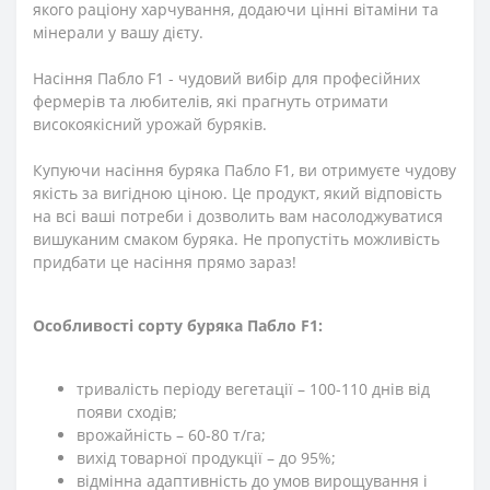
якого раціону харчування, додаючи цінні вітаміни та
мінерали у вашу дієту.
Насіння Пабло F1 - чудовий вибір для професійних
фермерів та любителів, які прагнуть отримати
високоякісний урожай буряків.
Купуючи насіння буряка Пабло F1, ви отримуєте чудову
якість за вигідною ціною. Це продукт, який відповість
на всі ваші потреби і дозволить вам насолоджуватися
вишуканим смаком буряка. Не пропустіть можливість
придбати це насіння прямо зараз!
Особливості сорту буряка Пабло F1:
тривалість періоду вегетації – 100-110 днів від
появи сходів;
врожайність – 60-80 т/га;
вихід товарної продукції – до 95%;
відмінна адаптивність до умов вирощування і