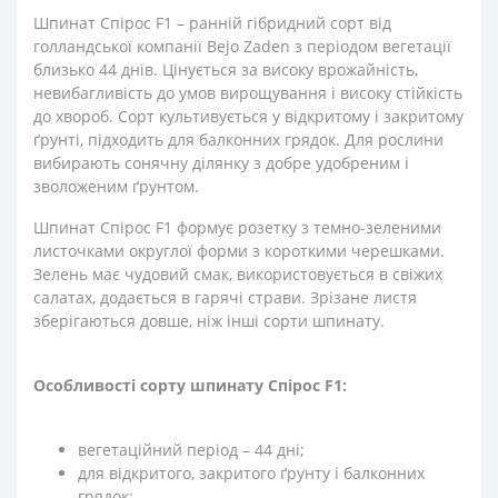
Шпинат Спірос F1 – ранній гібридний сорт від
голландської компанії Bejo Zaden з періодом вегетації
близько 44 днів. Цінується за високу врожайність,
невибагливість до умов вирощування і високу стійкість
до хвороб. Сорт культивується у відкритому і закритому
ґрунті, підходить для балконних грядок. Для рослини
вибирають сонячну ділянку з добре удобреним і
зволоженим ґрунтом.
Шпинат Спірос F1 формує розетку з темно-зеленими
листочками округлої форми з короткими черешками.
Зелень має чудовий смак, використовується в свіжих
салатах, додається в гарячі страви. Зрізане листя
зберігаються довше, ніж інші сорти шпинату.
Особливості сорту шпинату Спірос F1:
вегетаційний період – 44 дні;
для відкритого, закритого ґрунту і балконних
грядок;