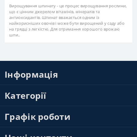
Вирощування шпинату - це процес вирощування рослини,
що є цінним джерелом вітамінів, мінералів та
антиоксидантів. Шпинат вважається одним із
найкорисніших овочів і може бути вирощений у саду або
на грядці з легкістю. Для отримання хорошого врожаю
шпи..
Інформація
Категорії
Графік роботи