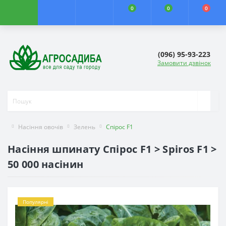
0
0
0
(096) 95-93-223
Замовити дзвінок
Насіння овочів
Зелень
Спірос F1
Насіння шпинату Спірос F1 > Spiros F1 >
50 000 насінин
Популярні