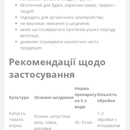
безпечний для бджіл, корисних комах, тварин і
людей;
підходить для органічного землеробства;
не викликає звикання у шкідників;
може застосовуватися протягом усього періоду
вегетації;
дозволяє отримувати екологічно чисту
продукцію.
Рекомендації щодо
застосування
Норма
препарату
Кількість
Культура
Основні шкідники
на 5 л
обробок
води
Капуста,
1–2
Білани, капустяна
томати,
обробки з
міль, совки,
35–70 мл
огірки,
інтервалом
вогнівки