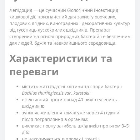
Лепідоцид — це сучасний біологічний інсектицид
кишкової дії, призначений для захисту овочевих,
плодових, ягідних, виноградних і декоративних культур
від гусениць лускокрилих шкідників. Препарат
створений на основі природних бактерій і є безпечним
для людей, бджіл та навколишнього середовища.
Характеристики та
переваги
містить життєздатні клітини та спори бактерії
Bacillus thuringiensis var. kurstaki
;
ефективний проти понад 40 видів гусениць-
шкідників;
зупиняє живлення комах уже через 4 години
після потрапляння в організм;
викликає повну загибель шкідників протягом 3–5
діб;
не накопичується в плодах і ґрунті;