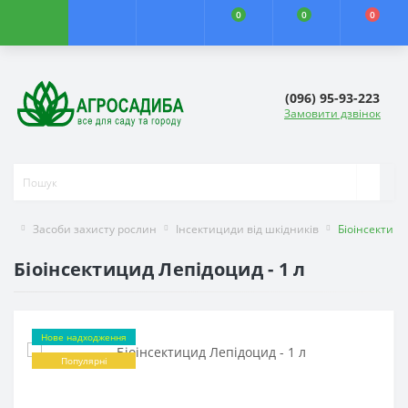
0
0
0
(096) 95-93-223
Замовити дзвінок
Засоби захисту рослин
Інсектициди від шкідників
Біоінсектиц
Біоінсектицид Лепідоцид - 1 л
Нове надходження
Популярні