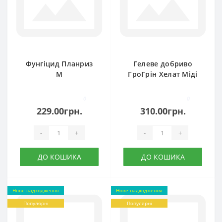
Фунгіцид Планриз
Гелеве добриво
М
ГроГрін Хелат Міді
0
0
229.00грн.
310.00грн.
-
+
-
+
ДО КОШИКА
ДО КОШИКА
Нове надходження
Нове надходження
Популярні
Популярні