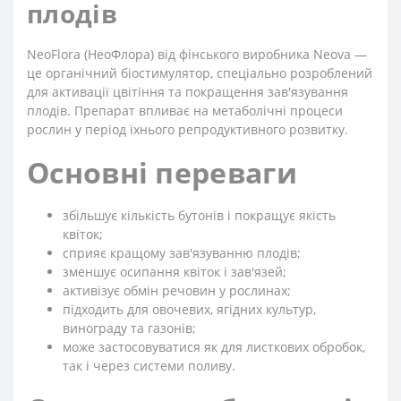
плодів
NeoFlora (НеоФлора) від фінського виробника Neova —
це органічний біостимулятор, спеціально розроблений
для активації цвітіння та покращення зав'язування
плодів. Препарат впливає на метаболічні процеси
рослин у період їхнього репродуктивного розвитку.
Основні переваги
збільшує кількість бутонів і покращує якість
квіток;
сприяє кращому зав'язуванню плодів;
зменшує осипання квіток і зав'язей;
активізує обмін речовин у рослинах;
підходить для овочевих, ягідних культур,
винограду та газонів;
може застосовуватися як для листкових обробок,
так і через системи поливу.