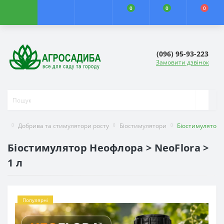
0
0
0
(096) 95-93-223
Замовити дзвінок
Добрива та стимулятори росту
Біостимулятори
Біостимулятор
Біостимулятор Неофлора > NeoFlora >
1 л
Популярні