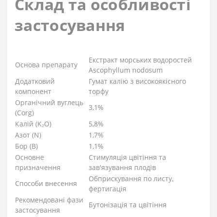
Склад та особливості
застосування
Екстракт морських водоростей
Основа препарату
Ascophyllum nodosum
Додатковий
Гумат калію з високоякісного
компонент
торфу
Органічний вуглець
3,1%
(Corg)
Калій (K₂O)
5,8%
Азот (N)
1,7%
Бор (B)
1,1%
Основне
Стимуляція цвітіння та
призначення
зав'язування плодів
Обприскування по листу,
Способи внесення
фертигація
Рекомендовані фази
Бутонізація та цвітіння
застосування