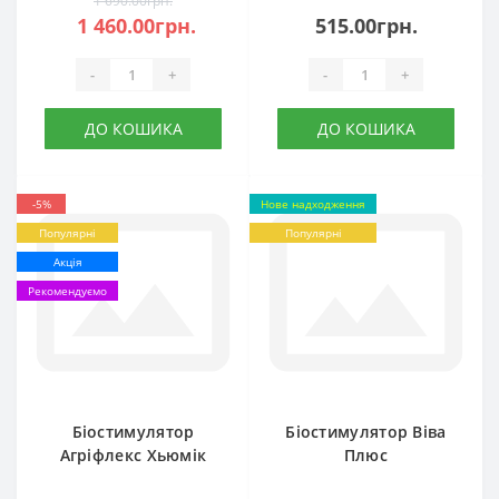
1 690.00грн.
1 460.00грн.
515.00грн.
-
+
-
+
ДО КОШИКА
ДО КОШИКА
-5%
Нове надходження
Популярні
Популярні
Акція
Рекомендуємо
Біостимулятор
Біостимулятор Віва
Агріфлекс Хьюмік
Плюс