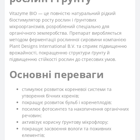
Vitazyme BIO — це повністю натуральний рідкий
біостимулятор росту рослин і ґрунтових
мікроорганізмів, розроблений спеціально для
органічного землеробства. Препарат виробляється
методом ферментації рослинної сировини компанією
Plant Designs International B.V. та сприяє підвищенню
врожайності, покращенню структури ґрунту й
підвищенню стійкості рослин до стресових умов.
Основні переваги
стимулює розвиток кореневої системи та
утворення бічних коренів;
покращує розвиток бульб і коренеплодів;
посилює фотосинтез та накопичення органічних
речовин;
активізує корисну ґрунтову мікрофлору;
покращує засвоєння вологи та поживних
елементів;