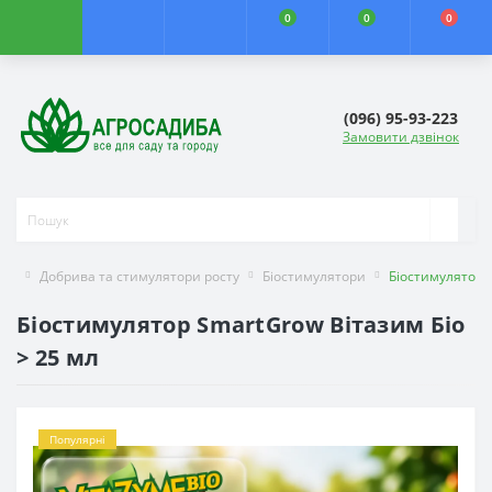
0
0
0
(096) 95-93-223
Замовити дзвінок
Добрива та стимулятори росту
Біостимулятори
Біостимулятор 
Біостимулятор SmartGrow Вітазим Біо
> 25 мл
Популярні