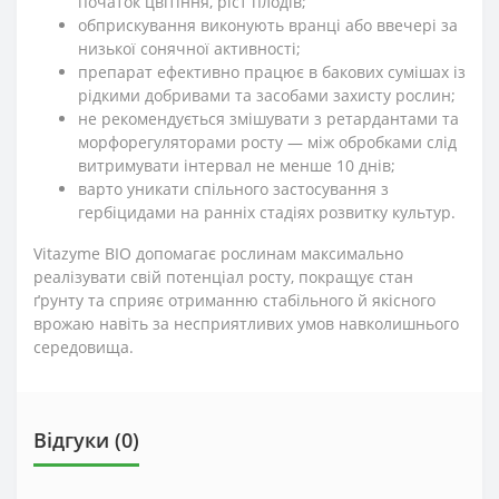
початок цвітіння, ріст плодів;
обприскування виконують вранці або ввечері за
низької сонячної активності;
препарат ефективно працює в бакових сумішах із
рідкими добривами та засобами захисту рослин;
не рекомендується змішувати з ретардантами та
морфорегуляторами росту — між обробками слід
витримувати інтервал не менше 10 днів;
варто уникати спільного застосування з
гербіцидами на ранніх стадіях розвитку культур.
Vitazyme BIO допомагає рослинам максимально
реалізувати свій потенціал росту, покращує стан
ґрунту та сприяє отриманню стабільного й якісного
врожаю навіть за несприятливих умов навколишнього
середовища.
Відгуки (0)