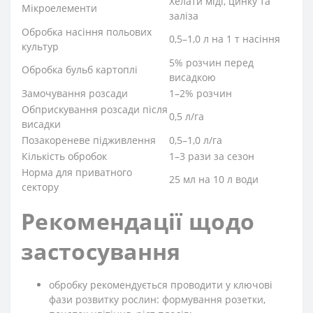
Хелати міді, цинку та
Мікроелементи
заліза
Обробка насіння польових
0,5–1,0 л на 1 т насіння
культур
5% розчин перед
Обробка бульб картоплі
висадкою
Замочування розсади
1–2% розчин
Обприскування розсади після
0,5 л/га
висадки
Позакореневе підживлення
0,5–1,0 л/га
Кількість обробок
1–3 рази за сезон
Норма для приватного
25 мл на 10 л води
сектору
Рекомендації щодо
застосування
обробку рекомендується проводити у ключові
фази розвитку рослин: формування розетки,