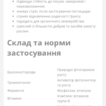
підвищує стійкість до посухи, заморозків і
перезволоження;
знижує стрес після застосування пестицидів;
сприяє відновленню родючості ґрунту;
підходить для органічного землеробства;
сумісний із більшістю добрив та засобів захисту
рослин.
Склад та норми
застосування
Природні фітогормони
Брасиностероїди
росту
Активатор фотосинтезу
Триаконтанол
та росту
Ферменти
Фосфатази, хітинази
Комплекс вітамінів
Вітаміни
групи B