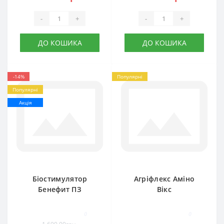
-
+
-
+
ДО КОШИКА
ДО КОШИКА
-14%
Популярні
Популярні
Акція
Біостимулятор
Агріфлекс Аміно
Бенефит ПЗ
Вікс
0
0