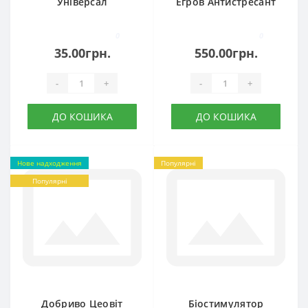
Універсал
Егров Антистресант
0
0
35.00грн.
550.00грн.
-
+
-
+
ДО КОШИКА
ДО КОШИКА
Нове надходження
Популярні
Популярні
Добриво Цеовіт
Біостимулятор