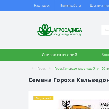
Наш адрес
Время работы
Доставка и о
Список категорий
Бло
Горох
Горох Кельведонское чудо 5 гр | 20 гр
Семена Гороха Кельведонс
Популярный