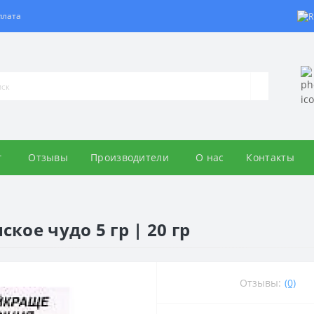
плата
г
Отзывы
Производители
О нас
Контакты
кое чудо 5 гр | 20 гр
Отзывы:
(0)