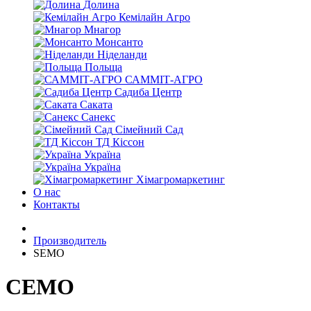
Долина
Кемілайн Агро
Мнагор
Монсанто
Ніделанди
Польща
САММІТ-АГРО
Садиба Центр
Саката
Санекс
Сімейний Сад
ТД Кіссон
Україна
Україна
Хімагромаркетинг
О нас
Контакты
Производитель
SEMO
СЕМО