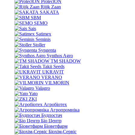
ProtectON
Rijjk Zaan
SAKATA
SBM
SEMO
Sais
Satimex
Seminis
Stoller
Syngenta
Synthos Agro
TM SHADOW
Takii Seeds
UKRAVIT
VERANO
VILMORIN
Valagro
Yato
ZKI
Агробіотех
Агропромніка
Будпостач
Біо Центр
Біоветфарм
Біохім-Сервіс