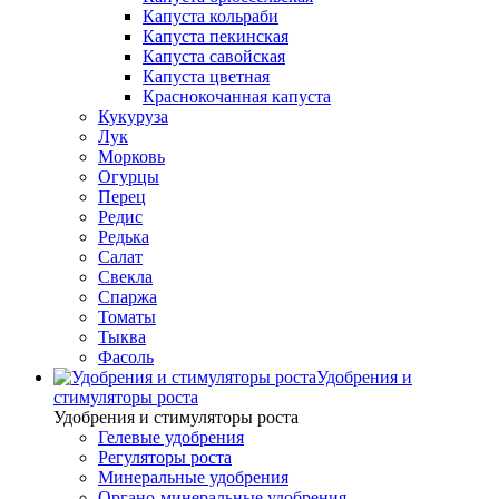
Капуста кольраби
Капуста пекинская
Капуста савойская
Капуста цветная
Краснокочанная капуста
Кукуруза
Лук
Морковь
Огурцы
Перец
Редис
Редька
Салат
Свекла
Спаржа
Томаты
Тыква
Фасоль
Удобрения и
стимуляторы роста
Удобрения и стимуляторы роста
Гелевые удобрения
Регуляторы роста
Минеральные удобрения
Органо-минеральные удобрения