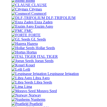
Biond
CLAUSE
Citymax
Cosmocel
DLF-TRIFOLIUM
Enza Zaden
Enzim Agro
FMC
FORTE
GL Seeds
Hazera
Hollar Seeds
Hortus
ITAL TIGER
Joeun Seeds
Kouel
Leili
Lespinasse Irrigation
Libra Agro
Libra Seeds
Lima
Moravo Seed
Norway
Nunhems
Peatfield