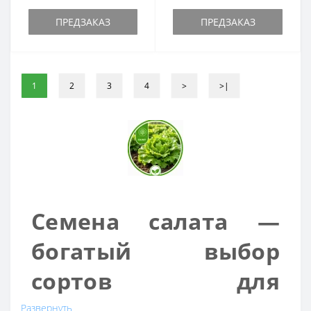
ПРЕДЗАКАЗ
ПРЕДЗАКАЗ
1
2
3
4
>
>|
Семена салата —
богатый выбор
сортов для
выращивания в
Развернуть