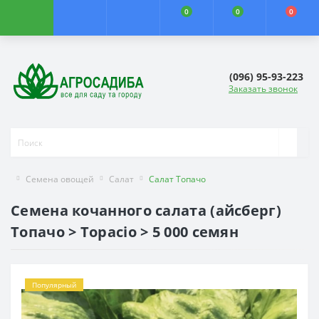
0
0
0
(096) 95-93-223
Заказать звонок
Семена овощей
Салат
Салат Топачо
Семена кочанного салата (айсберг)
Топачо > Topacio > 5 000 семян
Популярный