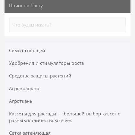
Поиск по блогу
Семена овощей
Удобрения и стимуляторы роста
Арбуз
Баклажан
Средства защиты растений
Гелевые удобрения
Горох
Регуляторы роста
Агроволокно
Гербициды (От сорняков)
Дыня
Минеральные удобрения
Фунгициды (От болезней растений)
Агроткань
Агроволокно белое
Зелень
Органо-минеральные удобрения
Инсектициды от вредителей
Агроволокно белое 19 плотности
Агроволокно в пакетах
Кассеты для рассады — большой выбор кассет с
разным количеством ячеек
Кабачок
Агроволокно белое 23 плотности
Микроудобрения
Родентициды (От грызунов)
Агроволокно в рулонах
Сетка затеняющая