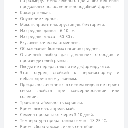
по размеру, темно-зеленого цвета, без желтизны
продольных полос, веретеноподобной формы.
Кожица тонкая.
Опушение черное.
Мякоть ароматная, хрустящая, без горечи.
Их средняя длина – 6-10 см.
Их средняя масса – 60-80 г.
Вкусовые качества отменные.
Образование боковых пагонов среднее.
Отличный выбор для домашних огородов и
производителей рынка.
Плоды не перерастают и не деформируются.
Этот огурец стойкий к пероноспорозу и
неблагоприятным условиям.
Прекрасно сочетается в свежем виде, и не теряет
своих свойств при консервировании или
солении.
Транспортабельность хорошая.
Время высева: апрель-май.
Семена прорастают через 3-10 дней.
Температура прорастания семян - 18-25 °С.
Время сбора урожая: июнь-сентябрь.