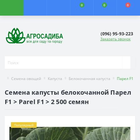
0
0
0
(096) 95-93-223
Заказать звонок
Семена овощей
Капуста
Белокочанная капуста
Парел F1
Семена капусты белокочанной Парел
F1 > Parel F1 > 2 500 семян
Популярный