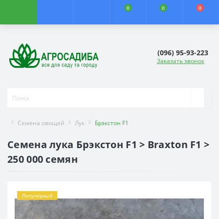
0
0
0
(096) 95-93-223
Заказать звонок
Семена овощей
Лук
Брэкстон F1
Семена лука Брэкстон F1 > Braxton F1 >
250 000 семян
Популярный