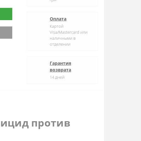
Оплата
Картой
Visa/Mastercard или
наличными в
отделении
Гарантия
возврата
14 дней
бицид против