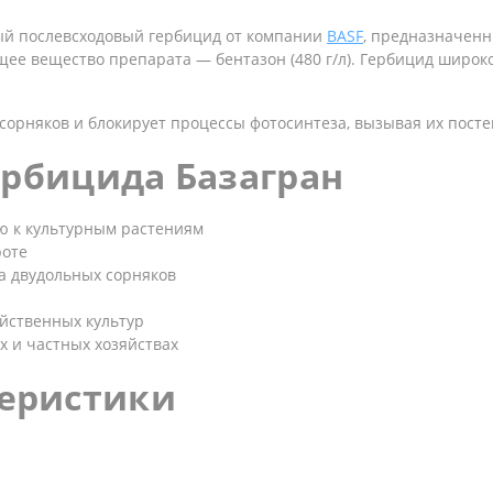
й послевсходовый гербицид от компании
BASF
, предназначен
ее вещество препарата — бентазон (480 г/л). Гербицид широк
сорняков и блокирует процессы фотосинтеза, вызывая их пост
рбицида Базагран
ю к культурным растениям
роте
а двудольных сорняков
яйственных культур
х и частных хозяйствах
еристики