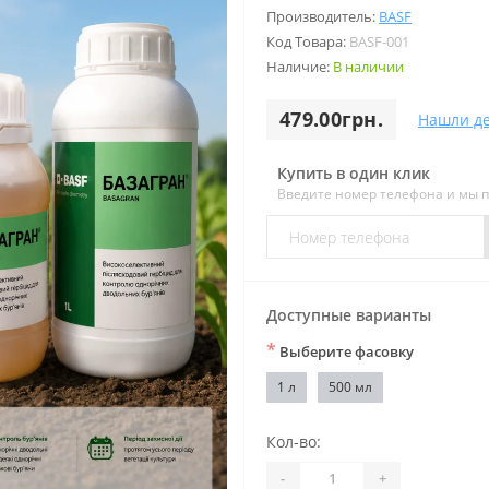
Производитель:
BASF
Код Товара:
BASF-001
Наличие:
В наличии
479.00грн.
Нашли д
Купить в один клик
Введите номер телефона и мы 
Доступные варианты
*
Выберите фасовку
1 л
500 мл
Кол-во:
-
+