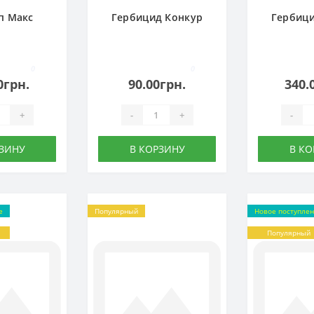
п Макс
Гербицид Конкур
Гербици
0
0
0грн.
90.00грн.
340.
+
-
+
-
РЗИНУ
В КОРЗИНУ
В КО
е
Популярный
Новое поступле
Популярный