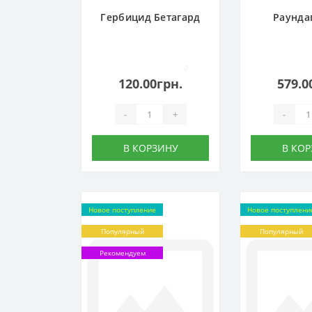
Гербицид Бетагард
Раунда
0
120.00грн.
579.0
-
+
-
В КОРЗИНУ
В КО
Новое поступление
Новое поступлени
Популярный
Популярный
Рекомендуем