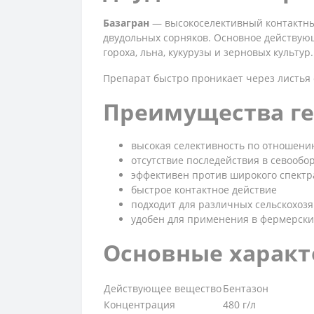
Базагран
— высокоселективный контактны
двудольных сорняков. Основное действующ
гороха, льна, кукурузы и зерновых культур.
Препарат быстро проникает через листья 
Преимущества ге
высокая селективность по отношени
отсутствие последействия в севообо
эффективен против широкого спектр
быстрое контактное действие
подходит для различных сельскохоз
удобен для применения в фермерски
Основные характ
Действующее вещество
Бентазон
Концентрация
480 г/л