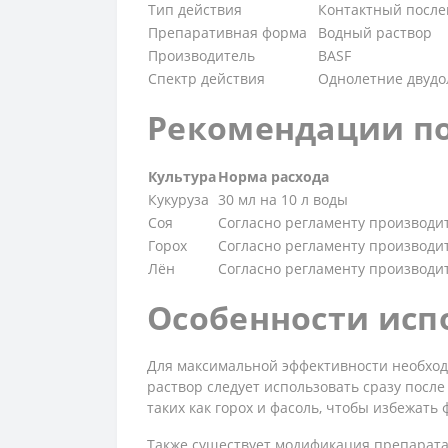
Тип действия
Контактный после
Препаративная форма
Водный раствор
Производитель
BASF
Спектр действия
Однолетние двудо
Рекомендации п
Культура
Норма расхода
Кукуруза
30 мл на 10 л воды
Соя
Согласно регламенту производи
Горох
Согласно регламенту производи
Лён
Согласно регламенту производи
Особенности исп
Для максимальной эффективности необход
раствор следует использовать сразу посл
таких как горох и фасоль, чтобы избежать
Также существует модификация препарата