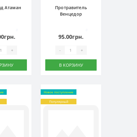
д Атаман
Протравитель
Венцедор
0
0
00грн.
95.00грн.
+
-
+
РЗИНУ
В КОРЗИНУ
ние
Новое поступление
Популярный