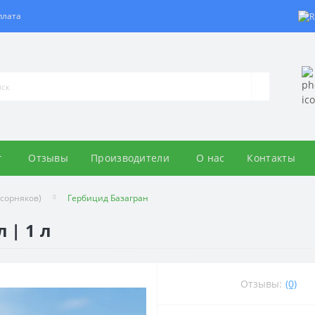
плата
г
Отзывы
Производители
О нас
Контакты
сорняков)
Гербицид Базагран
 | 1 л
Отзывы:
(0)