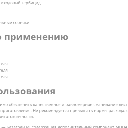
всходовый гербицид
льные сорняки
о применению
теля
теля
теля
ользования
имо обеспечить качественное и равномерное смачивание лист
е приготовления. Не рекомендуется превышать нормы расхода, о
 фитотоксичности.
 — Базагран М, содержащая дополнительный компонент МЦПА 