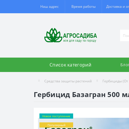
Наш адрес
Время работы
Доставка и о
Список категорий
Бло
Средства защиты растений
Гербициды (От 
Гербицид Базагран 500 мл
Новое поступление
Популярный