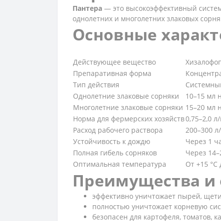
Пантера
— это высокоэффективный систем
однолетних и многолетних злаковых сорняк
Основные характ
Действующее вещество
Хизалофоп
Препаративная форма
Концентра
Тип действия
Системны
Однолетние злаковые сорняки
10–15 мл 
Многолетние злаковые сорняки
15–20 мл 
Норма для фермерских хозяйств
0,75–2,0 л/
Расход рабочего раствора
200–300 л/
Устойчивость к дождю
Через 1 ч
Полная гибель сорняков
Через 14–
Оптимальная температура
От +15 °C 
Преимущества и 
эффективно уничтожает пырей, щети
полностью уничтожает корневую сис
безопасен для картофеля, томатов, ка