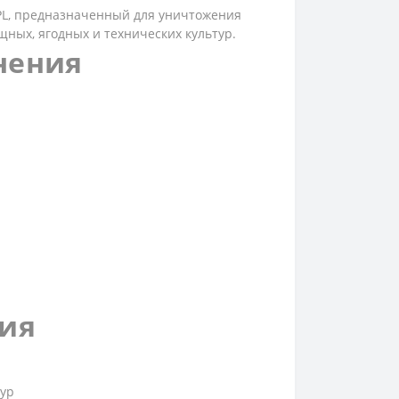
PL, предназначенный для уничтожения
щных, ягодных и технических культур.
нения
ния
тур