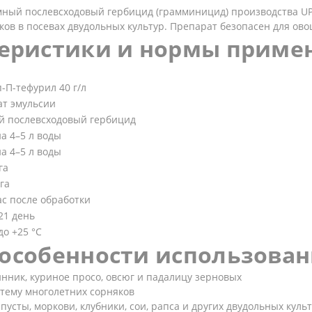
ный послевсходовый гербицид (грамминицид) производства U
ов в посевах двудольных культур. Препарат безопасен для ово
еристики и нормы приме
-П-тефурил 40 г/л
т эмульсии
й послевсходовый гербицид
на 4–5 л воды
на 4–5 л воды
га
га
ас после обработки
21 день
до +25 °C
особенности использова
нник, куриное просо, овсюг и падалицу зерновых
тему многолетних сорняков
пусты, моркови, клубники, сои, рапса и других двудольных куль