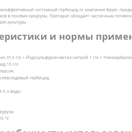
окоэффективный системный гербицид от компании Bayer, предн
ков в посевах кукурузы. Препарат обладает частичным почвен
ля культуры.
еристики и нормы приме
н 31,5 г/л + Йодосульфурон-метил-натрий 1 г/л + Тиенкарбазон
д 15 г/л
персия
слевсходовый гербицид
3–5 л воды
укурузы
25 °C