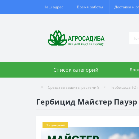
Наш адрес
Время работы
Доставка и о
Список категорий
Бло
Средства защиты растений
Гербициды (От 
Гербицид Майстер Пауэр 1
Популярный