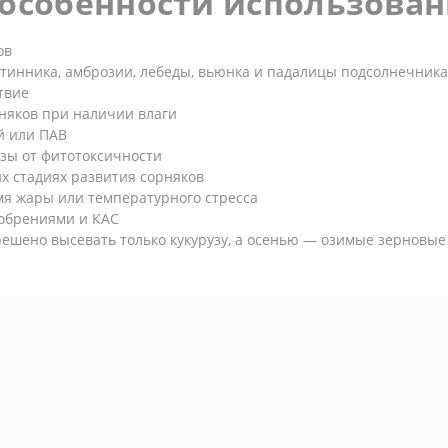
особенности использова
ов
етинника, амброзии, лебеды, вьюнка и падалицы подсолнечника
твие
няков при наличии влаги
й или ПАВ
узы от фитотоксичности
х стадиях развития сорняков
мя жары или температурного стресса
добрениями и КАС
решено высевать только кукурузу, а осенью — озимые зерновые