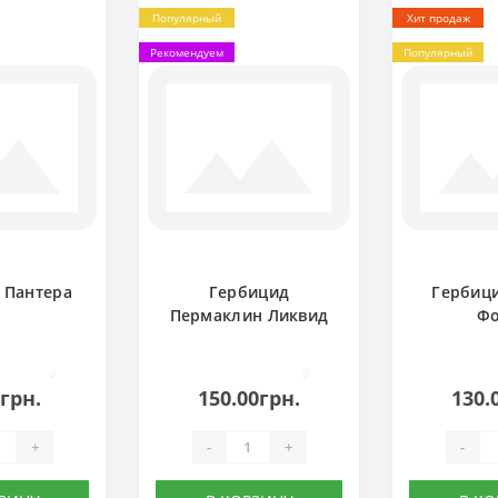
Популярный
Хит продаж
Рекомендуем
Популярный
 Пантера
Гербицид
Гербици
Пермаклин Ликвид
Фо
0
0
0грн.
150.00грн.
130.
+
-
+
-