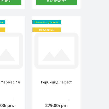
РЗИНУ
В КОРЗИНУ
ние
Новое поступление
Популярный
 Фермер 1л
Гербицид Гефест
0
0
.00грн.
279.00грн.