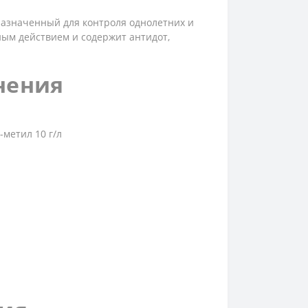
азначенный для контроля однолетних и
ным действием и содержит антидот,
нения
-метил 10 г/л