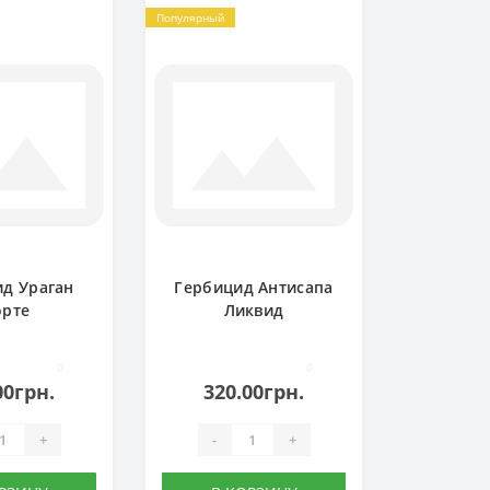
Популярный
д Ураган
Гербицид Антисапа
рте
Ликвид
0
0
00грн.
320.00грн.
+
-
+