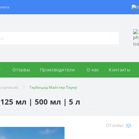
плата
г
Отзывы
Производители
О нас
Контакты
сорняков)
Гербицид Майстер Пауер
25 мл | 500 мл | 5 л
Отзывы:
(0)