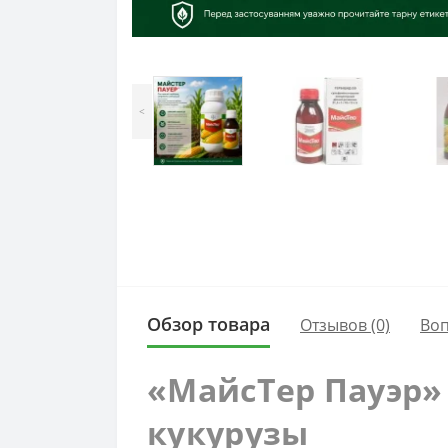
<
Обзор товара
Отзывов (0)
Во
«МайсТер Пауэр»
кукурузы