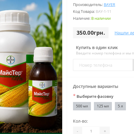
Производитель:
BAYER
Код Товара:
BAY-1-11
Наличие:
В наличии
350.00грн.
Нашли д
Купить в один клик
Введите номер телефона и мы 
Доступные варианты
*
Выберите фасовку
500 мл
125 мл
5 л
Кол-во:
-
+