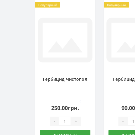
Популярный
Популярный
Гербицид Чистопол
Гербицид
0
250.00грн.
90.0
-
+
-