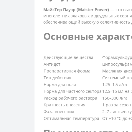
МайсТер Пауэр (Maister Power)
— это выс
многолетних злаковых и двудольных сорня
обеспечивающий высокую селективность д
Основные характ
Действующие вещества
Форамсульфуро
Антидот
Ципросульфами
Препаративная форма
Масляная дис
Тип действия
Системный по
Норма для поля
1,25–1,5 л/га
Норма для частного сектора
12,5–15 мл на 
Расход рабочего раствора
150–300 л/га
Кратность внесения
1 раз за сезон
Фаза внесения
2–7 листьев к
Оптимальная температура
От +10 °C до +