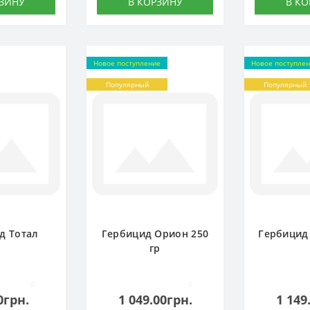
РЗИНУ
В КОРЗИНУ
В КО
Новое поступление
Новое поступле
Популярный
Популярный
д Тотал
Гербицид Орион 250
Гербицид
гр
0
0
0грн.
1 049.00грн.
1 149