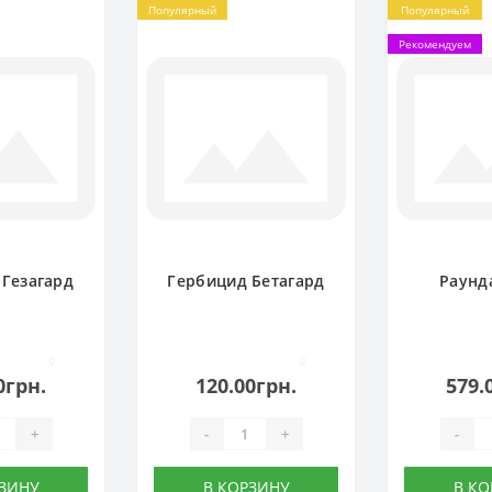
Популярный
Популярный
Рекомендуем
 Гезагард
Гербицид Бетагард
Раунд
0
0
0грн.
120.00грн.
579.
+
-
+
-
РЗИНУ
В КОРЗИНУ
В КО