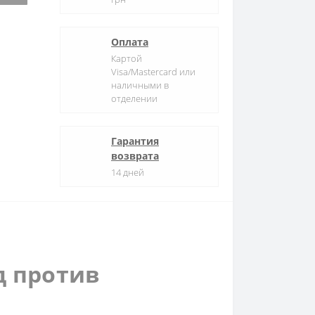
Оплата
Картой
Visa/Mastercard или
наличными в
отделении
Гарантия
возврата
14 дней
д против