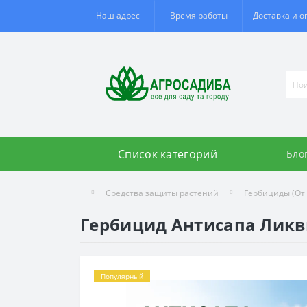
Наш адрес
Время работы
Доставка и о
Список категорий
Бло
Средства защиты растений
Гербициды (От 
Гербицид Антисапа Ликв
Популярный