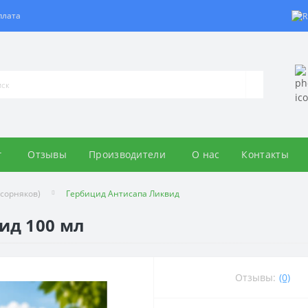
плата
г
Отзывы
Производители
О нас
Контакты
сорняков)
Гербицид Антисапа Ликвид
ид 100 мл
Отзывы:
(0)