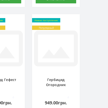
ние
Новое поступление
Популярный
д Гефест
Гербицид
Огородник
0
0
00грн.
949.00грн.