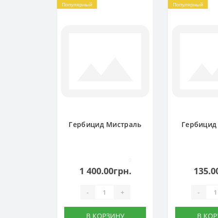
Популярный
Популярный
Гербицид Мистраль
Гербицид
0
1 400.00грн.
135.0
-
+
-
В КОРЗИНУ
В КО