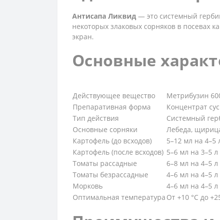
Антисапа Ликвид
— это системный гербиц
некоторых злаковых сорняков в посевах к
экран.
Основные характ
Действующее вещество
Метрибузин 600
Препаративная форма
Концентрат су
Тип действия
Системный гер
Основные сорняки
Лебеда, щирица
Картофель (до всходов)
5–12 мл на 4–5 
Картофель (после всходов)
5–6 мл на 3–5 л
Томаты рассадные
6–8 мл на 4–5 л
Томаты безрассадные
4–6 мл на 4–5 л
Морковь
4–6 мл на 4–5 л
Оптимальная температура
От +10 °C до +2