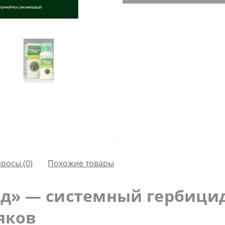
просы
(0)
Похожие товары
д» — системный гербици
яков