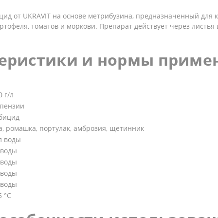
ид от UKRAVIT на основе метрибузина, предназначенный для 
артофеля, томатов и моркови. Препарат действует через листь
еристики и нормы приме
 г/л
спензии
бицид
, ромашка, портулак, амброзия, щетинник
л воды
 воды
 воды
 воды
 воды
5 °C