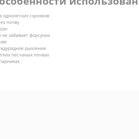
особенности использова
а однолетних сорняков
рез почву
кран
 не забивает форсунки
чве
еждурядное рыхление
ёгких песчаных почвах
парниках