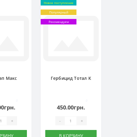
Новое поступление
Популярный
Рекомендуем
ап Макс
Гербицид Тотал К
0
0
00грн.
450.00грн.
+
-
+
РЗИНУ
В КОРЗИНУ