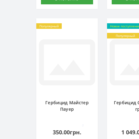
Популярный
Новое поступлени
Популярный
Гербицид Майстер
Гербицид 
Пауер
г
0
350.00грн.
1 049.