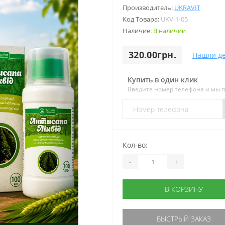
Производитель:
UKRAVIT
Код Товара:
UKV-1-05
Наличие:
В наличии
320.00грн.
Нашли д
Купить в один клик
Введите номер телефона и мы 
Кол-во:
-
+
В КОРЗИНУ
БЫСТРЫЙ ЗАКАЗ